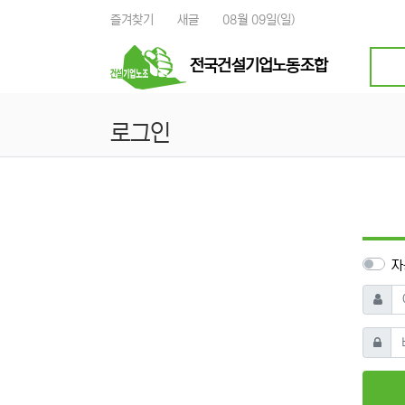
상단 네비
즐겨찾기
새글
08월 09일(일)
전국건설기업노동조합
로그인
자
아이디
비밀번