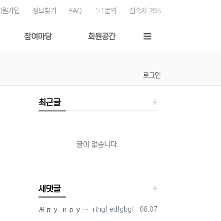
회원가입
정보찾기
FAQ
1:1문의
접속자 295
참여마당
회원공간
로그인
최근글
글이 없습니다.
새댓글
등록자
등록일
Жду крутого анонса новых героев прямо на турнире. https://link.vitangon.com/mary…
rthgf edfgbgf
08.07