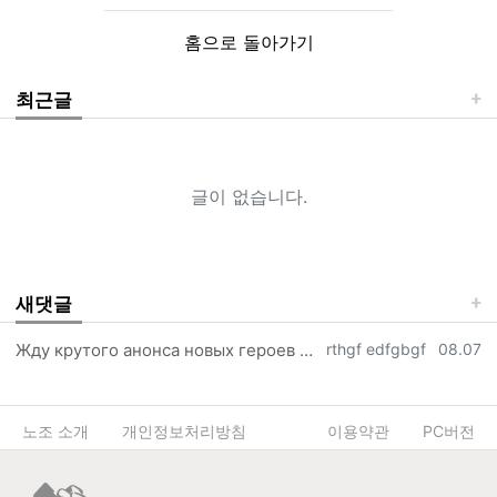
홈으로 돌아가기
최근글
글이 없습니다.
새댓글
등록자
등록일
Жду крутого анонса новых героев прямо на турнире. https://link.vitangon.com/mary…
rthgf edfgbgf
08.07
노조 소개
개인정보처리방침
이용약관
PC버전