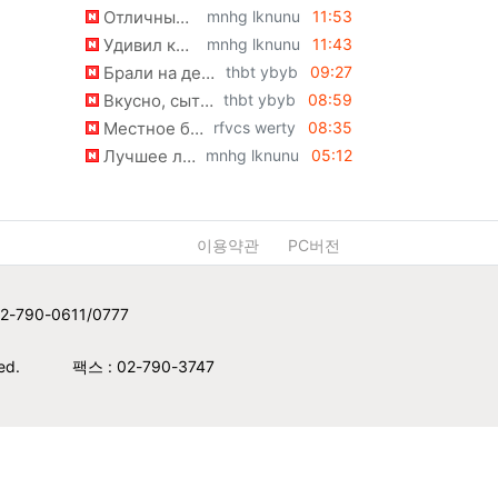
등록자
등록일
Отличный персонал, лечение алкоголизма проходит без стресса и осуждения со сторо…
mnhg lknunu
11:53
등록자
등록일
Удивил комплексный подход, такое лечение алкоголизма внушает абсолютное доверие.…
mnhg lknunu
11:43
등록자
등록일
Брали на девичник, все девочки оценили легкие салатики. https://inall.group/kace…
thbt ybyb
09:27
등록자
등록일
Вкусно, сытно и недорого для такого качества. https://linkera.net/coytarr864969
thbt ybyb
08:59
등록자
등록일
Местное бизнес сообщество предпринимателей в Санкт-Петербурге сильно отличается …
rfvcs werty
08:35
등록자
등록일
Лучшее лечение алкоголизма Санкт-Петербург, специалисты буквально вытащили брата…
mnhg lknunu
05:12
이용약관
PC버전
2-790-0611/0777
ed.
팩스 : 02-790-3747