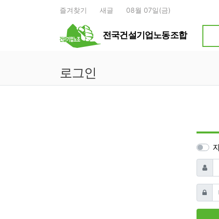
상단 네비
즐겨찾기
새글
08월 07일(금)
전국건설기업노동조합
로그인
아이
비밀