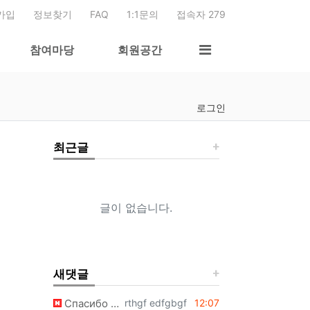
가입
정보찾기
FAQ
1:1문의
접속자 279
참여마당
회원공간
로그인
최근글
글이 없습니다.
새댓글
등록자
등록일
Спасибо за полный гид по командам, очень выручили. https://www.atmasangeet.com/n…
rthgf edfgbgf
12:07