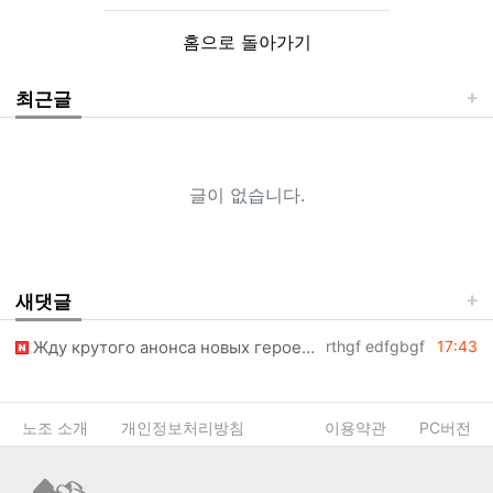
홈으로 돌아가기
최근글
글이 없습니다.
새댓글
등록자
등록일
Жду крутого анонса новых героев прямо на турнире. https://link.vitangon.com/mary…
rthgf edfgbgf
17:43
노조 소개
개인정보처리방침
이용약관
PC버전