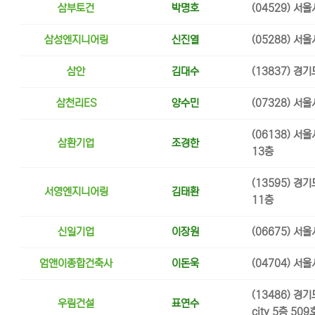
삼부토건
박명호
(04529) 서
삼성엔지니어링
신진열
(05288) 서
삼안
김대수
(13837) 경
삼천리ES
양수민
(07328) 서
(06138) 서
삼환기업
조경한
13층
(13595) 경
서영엔지니어링
김태환
11층
신일기업
이장원
(06675) 서
엄앤이종합건축사
이돈욱
(04704) 서
(13486) 경
우림건설
표연수
city 5층 509