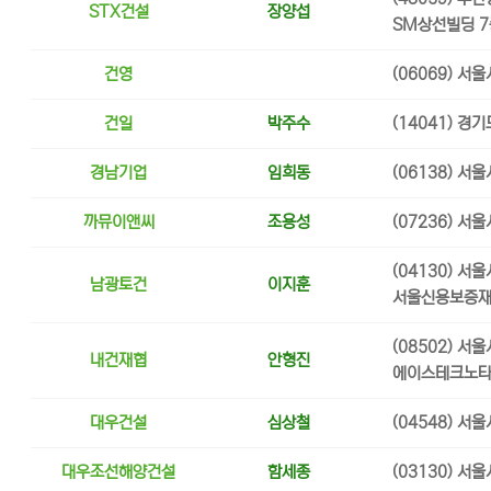
STX건설
장양섭
SM상선빌딩 7
건영
(06069) 서
건일
박주수
(14041) 경
경남기업
임희동
(06138) 서
까뮤이앤씨
조용성
(07236) 서
(04130) 서
남광토건
이지훈
서울신용보증재
(08502) 서
내건재협
안형진
에이스테크노타워
대우건설
심상철
(04548) 서
대우조선해양건설
함세종
(03130) 서