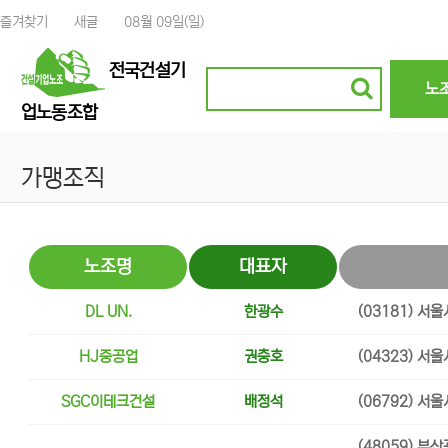
상단 네비
즐겨찾기
새글
08월 09일(일)
메인 
전국건설기
노
업노동조합
가맹조직
노조명
대표자
DL UN.
한광수
(03181) 서
HJ중공업
권충호
(04323) 서
SGC이테크건설
배정석
(06792) 서
(48059) 부