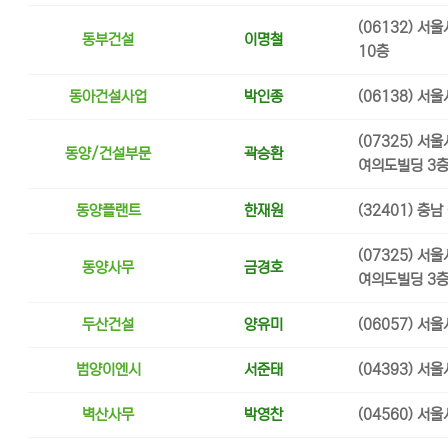
(06132) 서
동부건설
이명철
10층
동아건설사업
박인종
(06138) 서
(07325) 
동양/건설부문
곽승환
여의도빌딩 3
동양플랜트
한재원
(32401) 충
(07325) 
동양사무
금경호
여의도빌딩 3
두산건설
양유미
(06057) 서
범양이엔시
서준태
(04393) 서
벽산사무
박영찬
(04560) 서