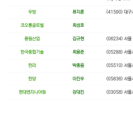
우방
류지훈
(41590) 대
코오롱글로벌
최성호
풍림산업
김규현
(06234) 서
한국종합기술
최용준
(05288) 서
한라
박종음
(05510) 서
한양
이진우
(05836) 서
현대엔지니어링
강대진
(03058) 서