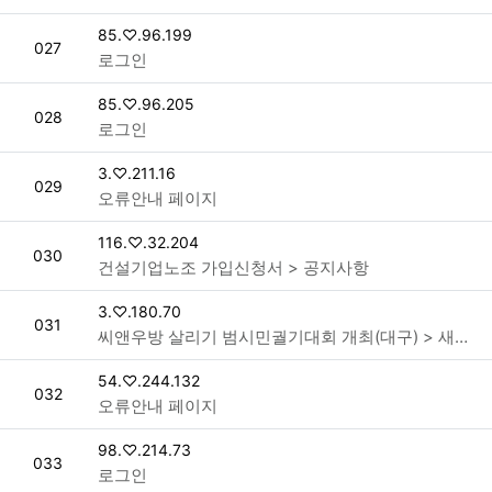
접속자
85.♡.96.199
번호
027
로그인
접속자
85.♡.96.205
번호
028
로그인
접속자
3.♡.211.16
번호
029
오류안내 페이지
접속자
116.♡.32.204
번호
030
건설기업노조 가입신청서 > 공지사항
접속자
3.♡.180.70
번호
031
씨앤우방 살리기 범시민궐기대회 개최(대구) > 새소식
접속자
54.♡.244.132
번호
032
오류안내 페이지
접속자
98.♡.214.73
번호
033
로그인