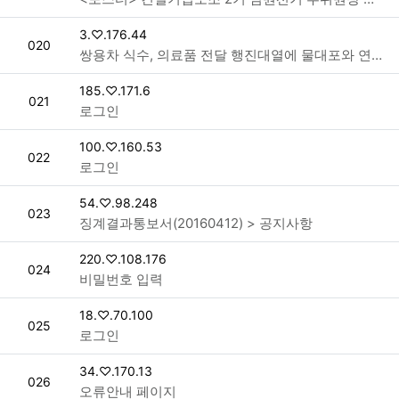
접속자
3.♡.176.44
번호
020
쌍용차 식수, 의료품 전달 행진대열에 물대포와 연행 > 새소식
접속자
185.♡.171.6
번호
021
로그인
접속자
100.♡.160.53
번호
022
로그인
접속자
54.♡.98.248
번호
023
징계결과통보서(20160412) > 공지사항
접속자
220.♡.108.176
번호
024
비밀번호 입력
접속자
18.♡.70.100
번호
025
로그인
접속자
34.♡.170.13
번호
026
오류안내 페이지