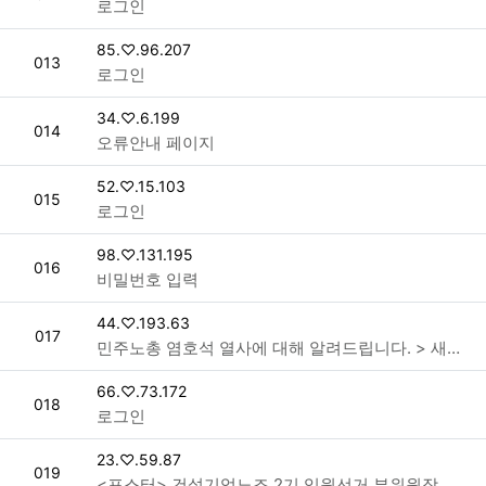
로그인
접속자
85.♡.96.207
번호
013
로그인
접속자
34.♡.6.199
번호
014
오류안내 페이지
접속자
52.♡.15.103
번호
015
로그인
접속자
98.♡.131.195
번호
016
비밀번호 입력
접속자
44.♡.193.63
번호
017
민주노총 염호석 열사에 대해 알려드립니다. > 새소식
접속자
66.♡.73.172
번호
018
로그인
접속자
23.♡.59.87
번호
019
<포스터> 건설기업노조 2기 임원선거 부위원장 후보(박영찬) 포스터 > 공지사항