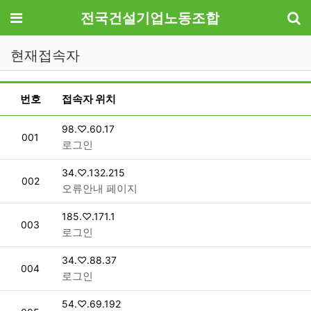
기
메뉴
전국건설기업노동조합
현재접속자
현재 접속자 목록
번호
접속자 위치
접속자
98.♡.60.17
번호
001
로그인
접속자
34.♡.132.215
번호
002
오류안내 페이지
접속자
185.♡.171.1
번호
003
로그인
접속자
34.♡.88.37
번호
004
로그인
접속자
54.♡.69.192