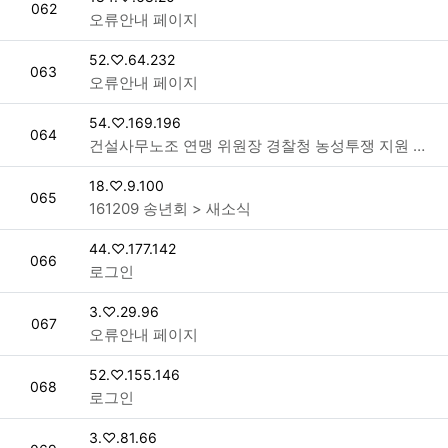
번호
062
오류안내 페이지
접속자
52.♡.64.232
번호
063
오류안내 페이지
접속자
54.♡.169.196
번호
064
건설사무노조 연맹 위원장 경찰청 농성투쟁 지원 계속 > 새소식
접속자
18.♡.9.100
번호
065
161209 송년회 > 새소식
접속자
44.♡.177.142
번호
066
로그인
접속자
3.♡.29.96
번호
067
오류안내 페이지
접속자
52.♡.155.146
번호
068
로그인
접속자
3.♡.81.66