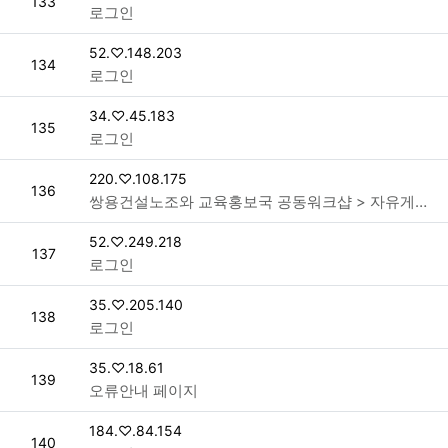
번호
133
로그인
접속자
52.♡.148.203
번호
134
로그인
접속자
34.♡.45.183
번호
135
로그인
접속자
220.♡.108.175
번호
136
쌍용건설노조와 교육홍보국 공동워크샵 > 자유게시판
접속자
52.♡.249.218
번호
137
로그인
접속자
35.♡.205.140
번호
138
로그인
접속자
35.♡.18.61
번호
139
오류안내 페이지
접속자
184.♡.84.154
번호
140