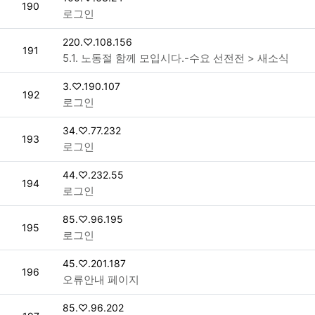
번호
190
로그인
접속자
220.♡.108.156
번호
191
5.1. 노동절 함께 모입시다.-수요 선전전 > 새소식
접속자
3.♡.190.107
번호
192
로그인
접속자
34.♡.77.232
번호
193
로그인
접속자
44.♡.232.55
번호
194
로그인
접속자
85.♡.96.195
번호
195
로그인
접속자
45.♡.201.187
번호
196
오류안내 페이지
접속자
85.♡.96.202