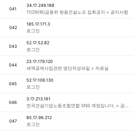
접속자
34.♡.249.188
번호
041
11/29(목)금융위 쌍용건설노조 집회공지 > 공지사항
접속자
185.♡.171.3
번호
042
로그인
접속자
52.♡.52.82
번호
043
로그인
접속자
23.♡.179.120
번호
044
세액공제사업관련 명단작성파일 > 자료실
접속자
52.♡.106.130
번호
045
로그인
접속자
3.♡.213.161
번호
046
전국건설기업노동조합연합 SNS 계정입니다. > 공지사항
접속자
85.♡.96.212
번호
047
로그인