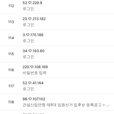
접속자
52.♡.229.9
번호
112
로그인
접속자
23.♡.213.182
번호
113
로그인
접속자
3.♡.170.186
번호
114
로그인
접속자
34.♡.193.60
번호
115
로그인
접속자
220.♡.108.169
번호
116
비밀번호 입력
접속자
52.♡.41.164
번호
117
로그인
접속자
98.♡.107.102
번호
118
건설산업연맹 제8대 임원선거 입후보 등록공고 > 공지사항