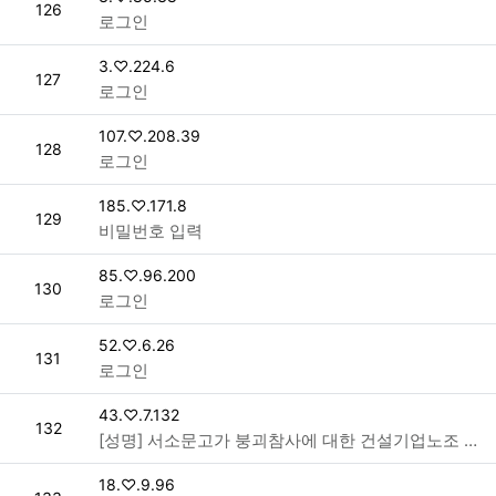
번호
126
로그인
접속자
3.♡.224.6
번호
127
로그인
접속자
107.♡.208.39
번호
128
로그인
접속자
185.♡.171.8
번호
129
비밀번호 입력
접속자
85.♡.96.200
번호
130
로그인
접속자
52.♡.6.26
번호
131
로그인
접속자
43.♡.7.132
번호
132
[성명] 서소문고가 붕괴참사에 대한 건설기업노조 성명서 > 성명/보도
접속자
18.♡.9.96