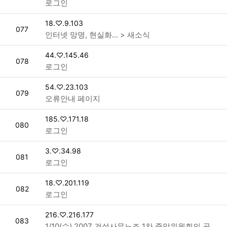
로그인
접속자
18.♡.9.103
번호
077
인터넷 망명, 현실화... > 새소식
접속자
44.♡.145.46
번호
078
로그인
접속자
54.♡.23.103
번호
079
오류안내 페이지
접속자
185.♡.171.18
번호
080
로그인
접속자
3.♡.34.98
번호
081
로그인
접속자
18.♡.201.119
번호
082
로그인
접속자
216.♡.216.177
번호
083
1/10(수) 2007 건설사무노조 1차 중앙위원회의 공고 > 공지사항