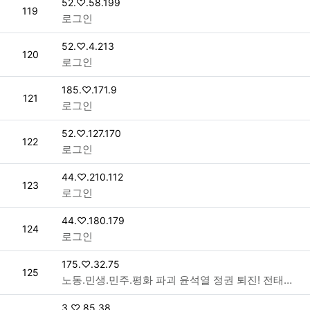
접속자
52.♡.58.199
번호
119
로그인
접속자
52.♡.4.213
번호
120
로그인
접속자
185.♡.171.9
번호
121
로그인
접속자
52.♡.127.170
번호
122
로그인
접속자
44.♡.210.112
번호
123
로그인
접속자
44.♡.180.179
번호
124
로그인
접속자
175.♡.32.75
번호
125
노동.민생.민주.평화 파괴 윤석열 정권 퇴진! 전태일열사 정신계승 2023 전국노동자대회 > 공지사항
접속자
3.♡.85.38