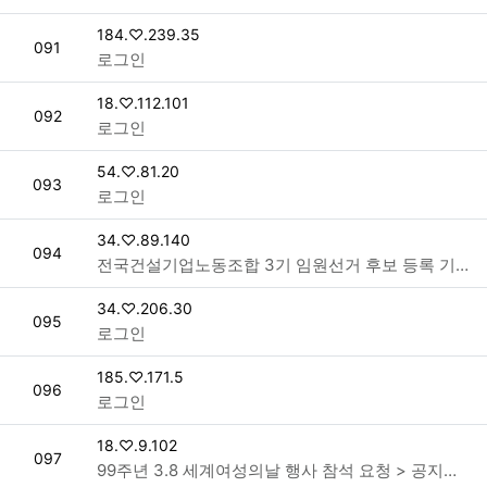
접속자
184.♡.239.35
번호
091
로그인
접속자
18.♡.112.101
번호
092
로그인
접속자
54.♡.81.20
번호
093
로그인
접속자
34.♡.89.140
번호
094
전국건설기업노동조합 3기 임원선거 후보 등록 기간 공고 (양식파일 첨부) > 공지사항
접속자
34.♡.206.30
번호
095
로그인
접속자
185.♡.171.5
번호
096
로그인
접속자
18.♡.9.102
번호
097
99주년 3.8 세계여성의날 행사 참석 요청 > 공지사항