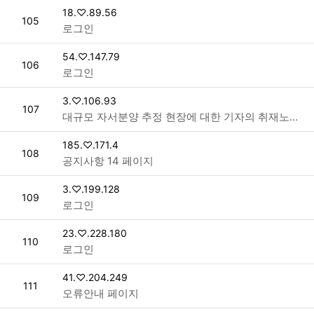
접속자
18.♡.89.56
번호
105
로그인
접속자
54.♡.147.79
번호
106
로그인
접속자
3.♡.106.93
번호
107
대규모 자서분양 추정 현장에 대한 기자의 취재노력 > 새소식
접속자
185.♡.171.4
번호
108
공지사항 14 페이지
접속자
3.♡.199.128
번호
109
로그인
접속자
23.♡.228.180
번호
110
로그인
접속자
41.♡.204.249
번호
111
오류안내 페이지