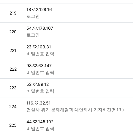
접속자
187.♡.128.16
번호
219
로그인
접속자
54.♡.178.107
번호
220
로그인
접속자
23.♡.103.31
번호
221
비밀번호 입력
접속자
98.♡.63.147
번호
222
비밀번호 입력
접속자
52.♡.89.12
번호
223
비밀번호 입력
접속자
116.♡.32.51
번호
224
건설사 위기 문제해결과 대안제시 기자회견(5.19.) > 성명/보도
접속자
44.♡.145.102
번호
225
비밀번호 입력